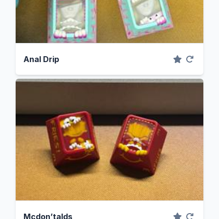
Anal Drip
Mcdon’talds